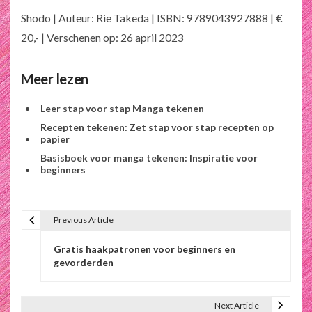
Shodo | Auteur: Rie Takeda | ISBN: 9789043927888 | €
20,- | Verschenen op: 26 april 2023
Meer lezen
Leer stap voor stap Manga tekenen
Recepten tekenen: Zet stap voor stap recepten op
papier
Basisboek voor manga tekenen: Inspiratie voor
beginners
Previous Article
B
Gratis haakpatronen voor beginners en
e
gevorderden
r
i
Next Article