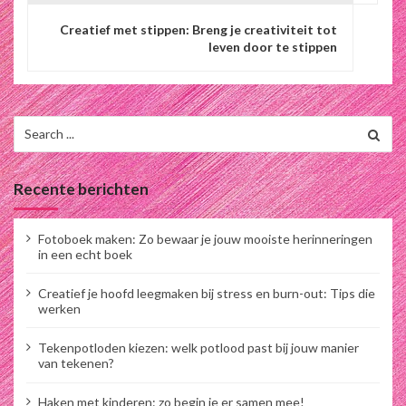
c
Creatief met stippen: Breng je creativiteit tot
leven door te stippen
h
t
n
Search
for:
a
v
Recente berichten
i
Fotoboek maken: Zo bewaar je jouw mooiste herinneringen
g
in een echt boek
a
Creatief je hoofd leegmaken bij stress en burn-out: Tips die
werken
t
Tekenpotloden kiezen: welk potlood past bij jouw manier
i
van tekenen?
e
Haken met kinderen: zo begin je er samen mee!