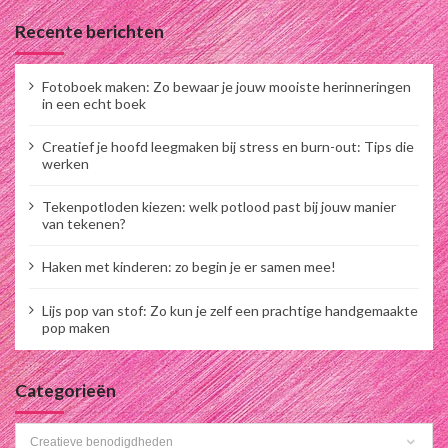
t
Recente berichten
e
n
Fotoboek maken: Zo bewaar je jouw mooiste herinneringen
p
in een echt boek
a
Creatief je hoofd leegmaken bij stress en burn-out: Tips die
g
werken
i
Tekenpotloden kiezen: welk potlood past bij jouw manier
n
van tekenen?
e
Haken met kinderen: zo begin je er samen mee!
r
i
Lijs pop van stof: Zo kun je zelf een prachtige handgemaakte
pop maken
n
g
Categorieën
Categorieën