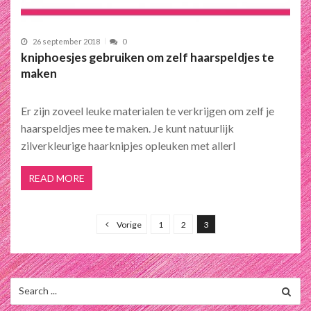
26 september 2018
0
kniphoesjes gebruiken om zelf haarspeldjes te
maken
Er zijn zoveel leuke materialen te verkrijgen om zelf je
haarspeldjes mee te maken. Je kunt natuurlijk
zilverkleurige haarknipjes opleuken met allerl
READ MORE
B
e
Vorige
1
2
3
r
i
c
Search
for:
h