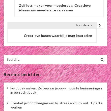
Zelf iets maken voor moederdag: Creatieve
e
ideeën om moeders te verrassen
r
i
Next Article
c
Creatieve banen waarbij je mag knutselen
h
t
Search
n
for:
a
Recente berichten
v
i
Fotoboek maken: Zo bewaar je jouw mooiste herinneringen
in een echt boek
g
Creatief je hoofd leegmaken bij stress en burn-out: Tips die
a
werken