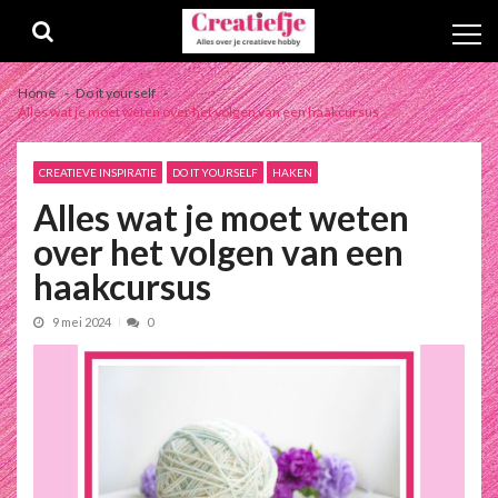
Skip
Skip
to
to
navigation
content
Home
Do it yourself
Alles wat je moet weten over het volgen van een haakcursus
CREATIEVE INSPIRATIE
DO IT YOURSELF
HAKEN
Alles wat je moet weten
over het volgen van een
haakcursus
9 mei 2024
0