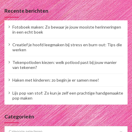
a
Recente berichten
v
i
Fotoboek maken: Zo bewaar je jouw mooiste herinneringen
in een echt boek
g
Creatief je hoofd leegmaken bij stress en burn-out: Tips die
a
werken
t
Tekenpotloden kiezen: welk potlood past bij jouw manier
van tekenen?
i
e
Haken met kinderen: zo begin je er samen mee!
Lijs pop van stof: Zo kun je zelf een prachtige handgemaakte
pop maken
Categorieën
Categorieën