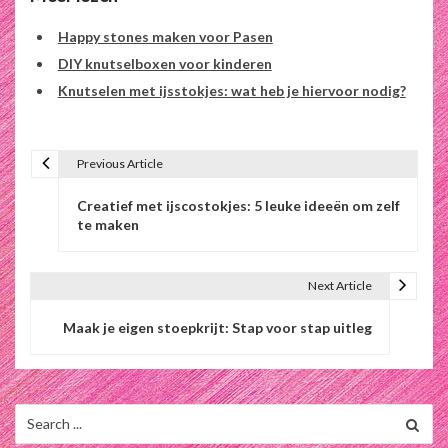
Happy stones maken voor Pasen
DIY knutselboxen voor kinderen
Knutselen met ijsstokjes: wat heb je hiervoor nodig?
Previous Article
B
Creatief met ijscostokjes: 5 leuke ideeën om zelf
e
te maken
r
i
Next Article
c
Maak je eigen stoepkrijt: Stap voor stap uitleg
h
t
Search
n
for: