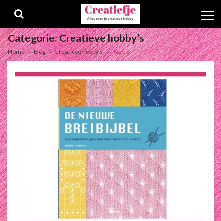
Skip
Skip
to
to
navigation
content
Categorie:
Creatieve hobby’s
Home
Blog
Creatieve hobby’s
Page 8