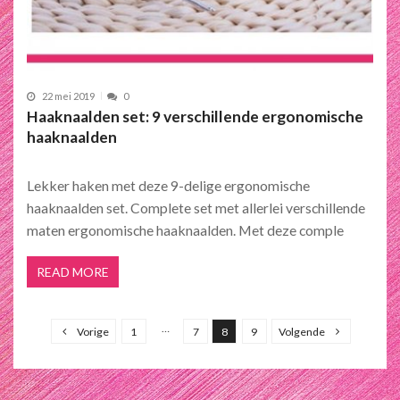
22 mei 2019
0
Haaknaalden set: 9 verschillende ergonomische
haaknaalden
Lekker haken met deze 9-delige ergonomische
haaknaalden set. Complete set met allerlei verschillende
maten ergonomische haaknaalden. Met deze comple
READ MORE
B
e
…
Vorige
1
7
8
9
Volgende
r
i