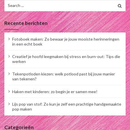
c
Search
for:
h
t
Recente berichten
e
n
Fotoboek maken: Zo bewaar je jouw mooiste herinneringen
p
in een echt boek
a
Creatief je hoofd leegmaken bij stress en burn-out: Tips die
g
werken
i
Tekenpotloden kiezen: welk potlood past bij jouw manier
n
van tekenen?
e
Haken met kinderen: zo begin je er samen mee!
r
i
Lijs pop van stof: Zo kun je zelf een prachtige handgemaakte
pop maken
n
g
Categorieën